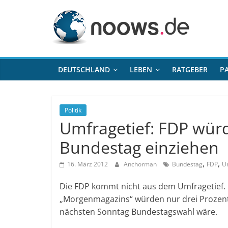
Zum
noows.de
Inhalt
springen
DEUTSCHLAND
LEBEN
RATGEBER
P
Politik
Umfragetief: FDP würd
Bundestag einziehen
,
,
16. März 2012
Anchorman
Bundestag
FDP
U
Die FDP kommt nicht aus dem Umfragetief. 
„Morgenmagazins“ würden nur drei Prozent
nächsten Sonntag Bundestagswahl wäre.