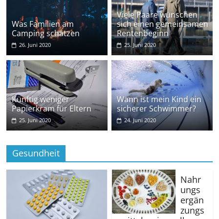
Viele Paare wünschen
Was Familien am
sich einen gemeinsamen
Camping schätzen
Rentenbeginn
26. Juni 2020
25. Juni 2020
Künftig weniger
Wann ist mein Kind ein
Papierkram für Eltern
sicherer Schwimmer?
25. Juni 2020
24. Juni 2020
Gesundheit
Nahr
ungs
ergän
zungs