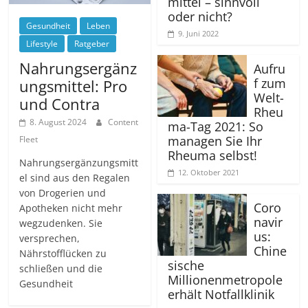
mittel – sinnvoll
oder nicht?
Gesundheit
Leben
9. Juni 2022
Lifestyle
Ratgeber
Nahrungsergänz
Aufru
f zum
ungsmittel: Pro
Welt-
und Contra
Rheu
8. August 2024
Content
ma-Tag 2021: So
managen Sie Ihr
Fleet
Rheuma selbst!
Nahrungsergänzungsmitt
12. Oktober 2021
el sind aus den Regalen
von Drogerien und
Coro
Apotheken nicht mehr
navir
wegzudenken. Sie
us:
versprechen,
Chine
Nährstofflücken zu
sische
schließen und die
Millionenmetropole
Gesundheit
erhält Notfallklinik