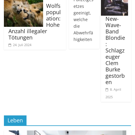
Wolfs
etzes
popul
geeinigt,
ation:
New-
welche
Hohe
Wave-
die
Anzahl illegaler
Band
Abwehrfä
Tötungen
Blondie
higkeiten
:
24. Juli 2024
Schlagz
euger
Clem
Burke
gestorb
en
8. April
2025
Leben