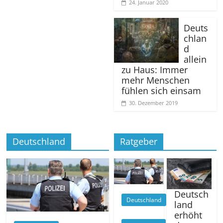
24. Januar 2020
Deuts
chlan
d
allein
zu Haus: Immer
mehr Menschen
fühlen sich einsam
30. Dezember 2019
Deutschland
Ratgeber
Deutsch
Deutschland
land
erhöht