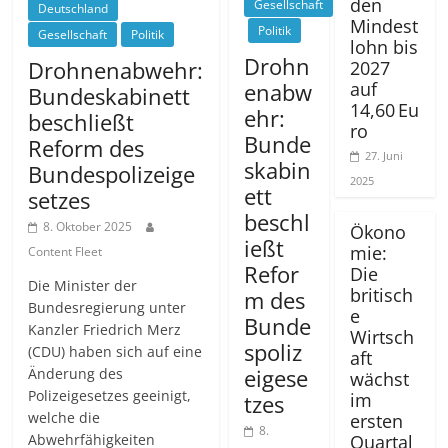
den
Gesellschaft
Deutschland
Mindest
Politik
Gesellschaft
Politik
lohn bis
Drohn
Drohnenabwehr:
2027
auf
enabw
Bundeskabinett
14,60 Eu
ehr:
beschließt
ro
Bunde
Reform des
27. Juni
skabin
Bundespolizeige
2025
ett
setzes
beschl
8. Oktober 2025
Ökono
ießt
mie:
Content Fleet
Refor
Die
Die Minister der
britisch
m des
Bundesregierung unter
e
Bunde
Kanzler Friedrich Merz
Wirtsch
spoliz
(CDU) haben sich auf eine
aft
eigese
Änderung des
wächst
Polizeigesetzes geeinigt,
im
tzes
welche die
ersten
8.
Quartal
Abwehrfähigkeiten