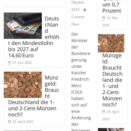
Oktober
um 0,7
Prozent
2025
Content
Deuts
16. Mai
chlan
Fleet
2025
d
Die
erhöh
Minister
t den Mindestlohn
der
bis 2027 auf
Bundesre
Münzge
14,60 Euro
gierung
ld:
27. Juni 2025
unter
Braucht
Kanzler
Deutsch
Münz
Friedrich
land die
geld:
1- und
Merz
Brauc
2-Cent-
(CDU)
ht
Münzen
haben
Deutschland die 1-
noch?
sich auf
und 2-Cent-Münzen
eine
25. April
noch?
Änderung
2025
25. April 2025
des
Polizeiges