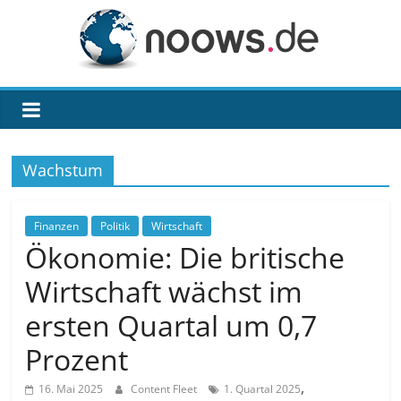
Zum
Inhalt
springen
noows.de
Wachstum
Finanzen
Politik
Wirtschaft
Ökonomie: Die britische
Wirtschaft wächst im
ersten Quartal um 0,7
Prozent
,
16. Mai 2025
Content Fleet
1. Quartal 2025