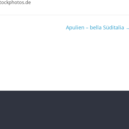
stockphotos.de
Apulien – bella Süditalia