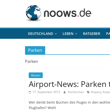
Zum
noows.de
Inhalt
springen
DEUTSCHLAND
LEBEN
RATGEBER
P
Parken
Parken
Reisen
Airport-News: Parken t
,
17. September 2013
Anchorman
Airport
Airp
Wer denkt beim Buchen des Fluges in den wohlv
Flughafen? Wohl