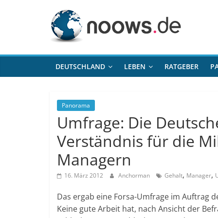
Zum
noows.de
Inhalt
springen
DEUTSCHLAND
LEBEN
RATGEBER
P
Panorama
Umfrage: Die Deutsch
Verständnis für die Mi
Managern
,
,
16. März 2012
Anchorman
Gehalt
Manager
Das ergab eine Forsa-Umfrage im Auftrag de
Keine gute Arbeit hat, nach Ansicht der Bef