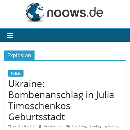
Zum
Inhalt
springen
noows.de
Explosion
Politik
Ukraine:
Bombenanschlag in Julia
Timoschenkos
Geburtsstadt
,
,
,
27. April 2012
Anchorman
Anschlag
Bombe
Explosion