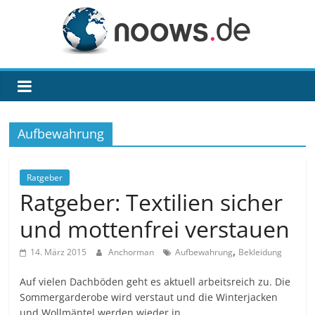
Zum
Inhalt
springen
noows.de
Aufbewahrung
Ratgeber
Ratgeber: Textilien sicher
und mottenfrei verstauen
,
14. März 2015
Anchorman
Aufbewahrung
Bekleidung
Auf vielen Dachböden geht es aktuell arbeitsreich zu. Die
Sommergarderobe wird verstaut und die Winterjacken
und Wollmäntel werden wieder in