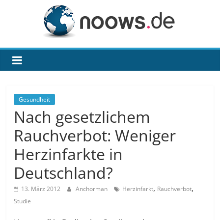
Zum
Inhalt
springen
noows.de
Gesundheit
Nach gesetzlichem
Rauchverbot: Weniger
Herzinfarkte in
Deutschland?
,
,
13. März 2012
Anchorman
Herzinfarkt
Rauchverbot
Studie