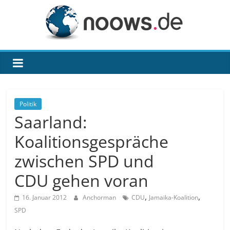
Zum
Inhalt
springen
noows.de
Politik
Saarland:
Koalitionsgespräche
zwischen SPD und
CDU gehen voran
,
,
16. Januar 2012
Anchorman
CDU
Jamaika-Koalition
SPD