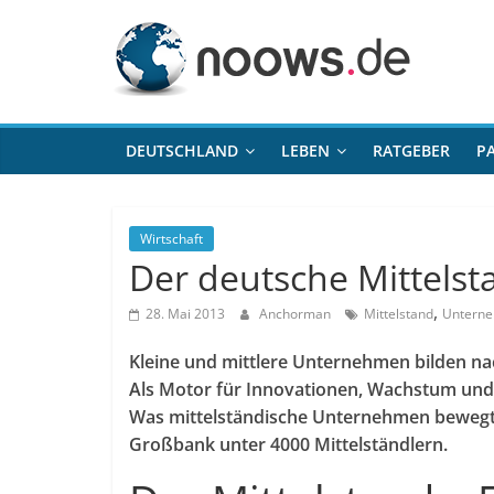
Zum
noows.de
Inhalt
springen
DEUTSCHLAND
LEBEN
RATGEBER
P
Wirtschaft
Der deutsche Mittelst
,
28. Mai 2013
Anchorman
Mittelstand
Untern
Kleine und mittlere Unternehmen bilden na
Als Motor für Innovationen, Wachstum und 
Was mittelständische Unternehmen bewegt, 
Großbank unter 4000 Mittelständlern.