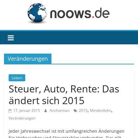
Zum
Inhalt
springen
noows.de
Veränderungen
Leben
Steuer, Auto, Rente: Das
ändert sich 2015
,
,
17. Januar 2015
Anchorman
2015
Mindestlohn
Veränderungen
Jeder Jahreswechsel ist mit umfangreichen Änderungen
für Verbraucher und Steuerzahler verbunden. Das gilt