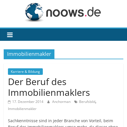
Zum
Inhalt
springen
noows.de
Immobilienmakler
Karriere & Bildung
Der Beruf des
Immobilienmaklers
,
17. Dezember 2014
Anchorman
Berufsbild
Immobilienmakler
Sachkenntnisse sind in jeder Branche von Vorteil, beim
Beruf des Immobilienmaklers umso mehr, da dieser ohne