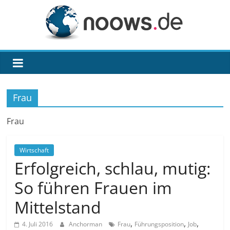
Zum
Inhalt
springen
noows.de
Frau
Frau
Wirtschaft
Erfolgreich, schlau, mutig:
So führen Frauen im
Mittelstand
,
,
,
4. Juli 2016
Anchorman
Frau
Führungsposition
Job