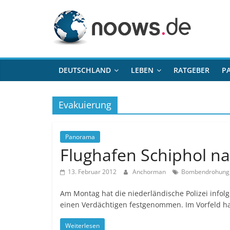
Zum
noows.de
Inhalt
springen
DEUTSCHLAND
LEBEN
RATGEBER
P
Evakuierung
Panorama
Flughafen Schiphol 
13. Februar 2012
Anchorman
Bombendrohung
Am Montag hat die niederländische Polizei info
einen Verdächtigen festgenommen. Im Vorfeld ha
Weiterlesen