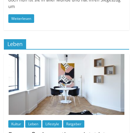
um
Weiterlesen
Leben
Kultur
Leben
Lifestyle
Ratgeber