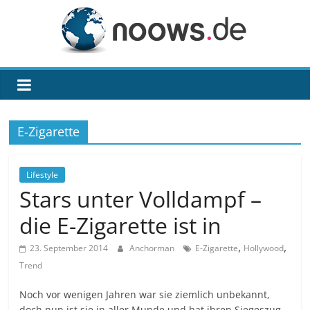
Zum
Inhalt
springen
noows.de
E-Zigarette
Lifestyle
Stars unter Volldampf –
die E-Zigarette ist in
,
,
23. September 2014
Anchorman
E-Zigarette
Hollywood
Trend
Noch vor wenigen Jahren war sie ziemlich unbekannt,
doch nun ist sie in aller Munde und hat ihren Siegeszug