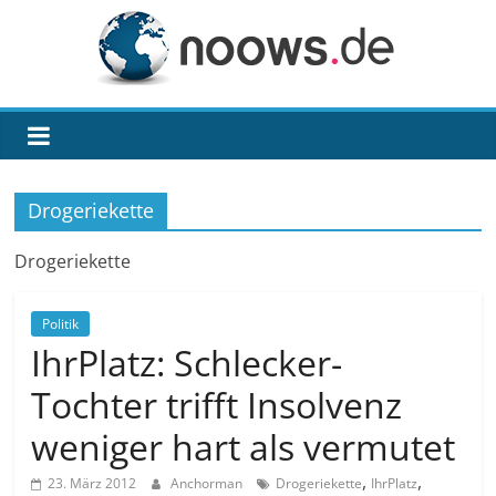
Zum
Inhalt
springen
noows.de
Drogeriekette
Drogeriekette
Politik
IhrPlatz: Schlecker-
Tochter trifft Insolvenz
weniger hart als vermutet
,
,
23. März 2012
Anchorman
Drogeriekette
IhrPlatz