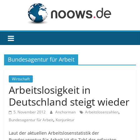
Zum
Inhalt
springen
noows.de
Bundesagentur für Arbeit
Wirtschaft
Arbeitslosigkeit in
Deutschland steigt wieder
,
5. November 2012
Anchorman
Arbeitslosenzahlen
,
Bundesagentur für Arbeit
Konjunktur
Laut der aktuellen Arbeitslosenstatistik der
Bundesagentur für Arbeit ist die Zahl der erfassten