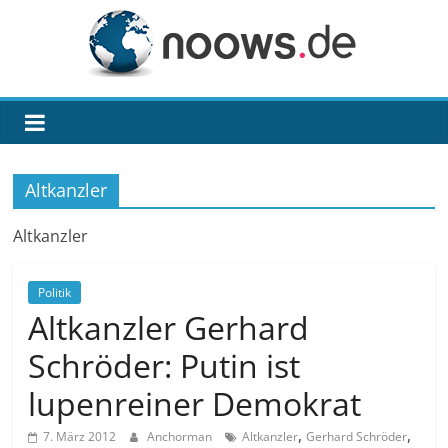
Zum
Inhalt
springen
noows.de
Altkanzler
Altkanzler
Politik
Altkanzler Gerhard
Schröder: Putin ist
lupenreiner Demokrat
,
,
7. März 2012
Anchorman
Altkanzler
Gerhard Schröder