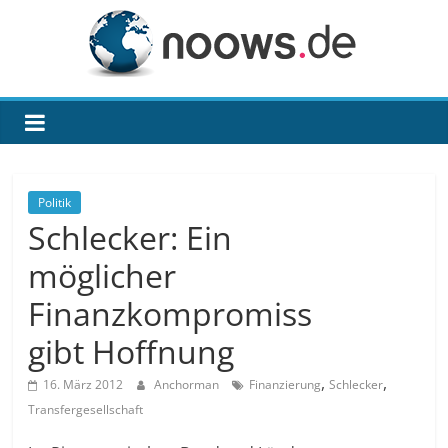
Zum
Inhalt
springen
noows.de
Politik
Schlecker: Ein
möglicher
Finanzkompromiss
gibt Hoffnung
,
,
16. März 2012
Anchorman
Finanzierung
Schlecker
Transfergesellschaft