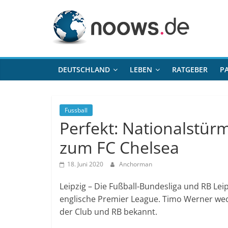
Zum
noows.de
Inhalt
springen
DEUTSCHLAND
LEBEN
RATGEBER
P
Fussball
Perfekt: Nationalstü
zum FC Chelsea
18. Juni 2020
Anchorman
Leipzig – Die Fußball-Bundesliga und RB Lei
englische Premier League. Timo Werner we
der Club und RB bekannt.