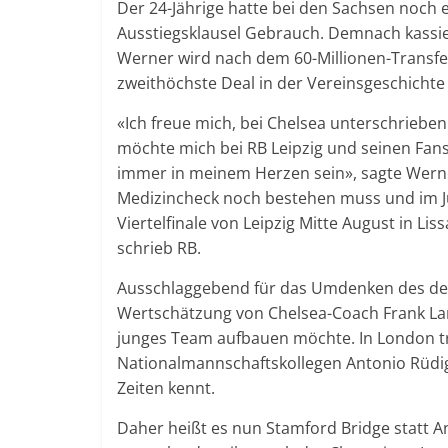
Der 24-Jährige hatte bei den Sachsen noch 
Ausstiegsklausel Gebrauch. Demnach kassier
Werner wird nach dem 60-Millionen-Transfe
zweithöchste Deal in der Vereinsgeschichte 
«Ich freue mich, bei Chelsea unterschrieben 
möchte mich bei RB Leipzig und seinen Fans 
immer in meinem Herzen sein», sagte Werne
Medizincheck noch bestehen muss und im Ju
Viertelfinale von Leipzig Mitte August in L
schrieb RB.
Ausschlaggebend für das Umdenken des der
Wertschätzung von Chelsea-Coach Frank La
junges Team aufbauen möchte. In London tr
Nationalmannschaftskollegen Antonio Rüdi
Zeiten kennt.
Daher heißt es nun Stamford Bridge statt A