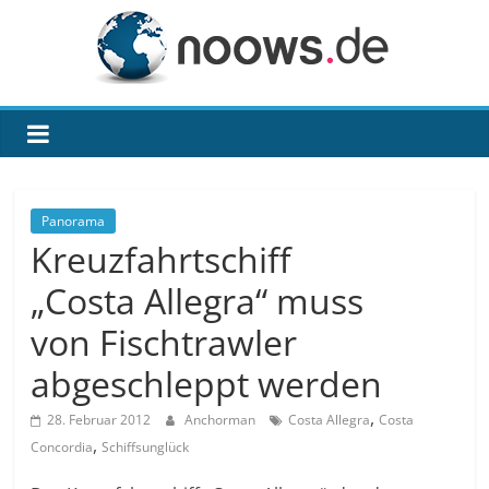
Zum
Inhalt
springen
noows.de
Panorama
Kreuzfahrtschiff
„Costa Allegra“ muss
von Fischtrawler
abgeschleppt werden
,
28. Februar 2012
Anchorman
Costa Allegra
Costa
,
Concordia
Schiffsunglück