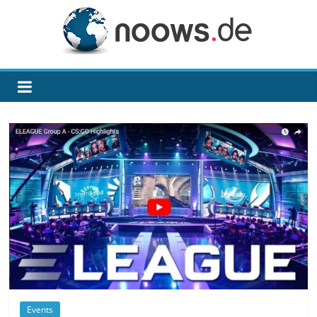
Zum
Inhalt
springen
noows.de
Events