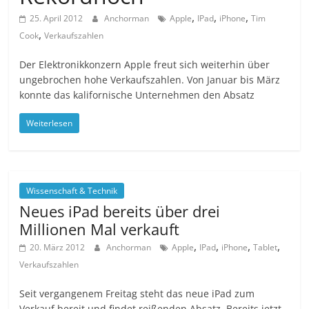
,
,
,
25. April 2012
Anchorman
Apple
IPad
iPhone
Tim
,
Cook
Verkaufszahlen
Der Elektronikkonzern Apple freut sich weiterhin über
ungebrochen hohe Verkaufszahlen. Von Januar bis März
konnte das kalifornische Unternehmen den Absatz
Weiterlesen
Wissenschaft & Technik
Neues iPad bereits über drei
Millionen Mal verkauft
,
,
,
,
20. März 2012
Anchorman
Apple
IPad
iPhone
Tablet
Verkaufszahlen
Seit vergangenem Freitag steht das neue iPad zum
Verkauf bereit und findet reißenden Absatz. Bereits jetzt