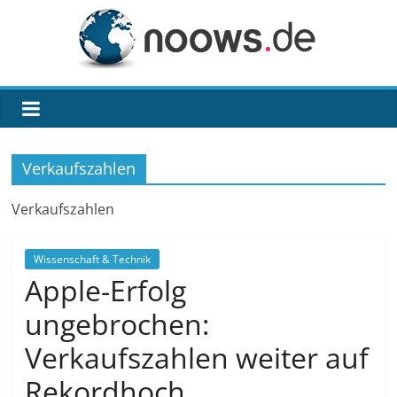
Zum
Inhalt
springen
noows.de
Verkaufszahlen
Verkaufszahlen
Wissenschaft & Technik
Apple-Erfolg
ungebrochen:
Verkaufszahlen weiter auf
Rekordhoch